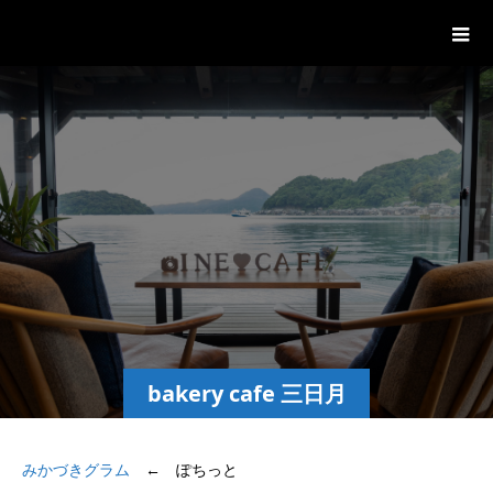
bakery cafe 三日月
bakery cafe 三日月
インスタグラム
みかづきグラム
← ぽちっと